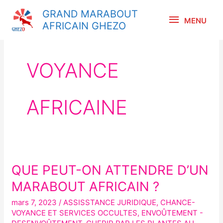
Aller
MENU
GRAND MARABOUT
au
MENU
AFRICAIN GHEZO
contenu
VOYANCE
AFRICAINE
QUE PEUT-ON ATTENDRE D’UN
QUE
PEUT-
MARABOUT AFRICAIN ?
ON
mars 7, 2023
/
ASSISSTANCE JURIDIQUE
,
CHANCE-
ATTENDRE
VOYANCE ET SERVICES OCCULTES
,
ENVOÛTEMENT -
D’UN