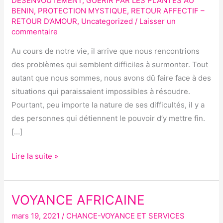
DESENVOÛTEMENT
,
GUERIR PAR LES PLANTES AU
BENIN
,
PROTECTION MYSTIQUE
,
RETOUR AFFECTIF –
MARABOUT
RETOUR D’AMOUR
,
Uncategorized
/
Laisser un
AFRICAIN ?
commentaire
Au cours de notre vie, il arrive que nous rencontrions
des problèmes qui semblent difficiles à surmonter. Tout
autant que nous sommes, nous avons dû faire face à des
situations qui paraissaient impossibles à résoudre.
Pourtant, peu importe la nature de ses difficultés, il y a
des personnes qui détiennent le pouvoir d’y mettre fin.
[…]
Lire la suite »
VOYANCE AFRICAINE
VOYANCE
AFRICAINE
mars 19, 2021
/
CHANCE-VOYANCE ET SERVICES