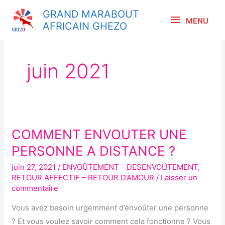
Aller
MENU
GRAND MARABOUT
au
MENU
AFRICAIN GHEZO
contenu
juin 2021
COMMENT ENVOUTER UNE
COMMENT
ENVOUTER
PERSONNE A DISTANCE ?
UNE
juin 27, 2021
/
ENVOÛTEMENT - DESENVOÛTEMENT
,
PERSONNE
RETOUR AFFECTIF – RETOUR D’AMOUR
/
Laisser un
A
commentaire
DISTANCE
Vous avez besoin urgemment d’envoûter une personne
?
? Et vous voulez savoir comment cela fonctionne ? Vous