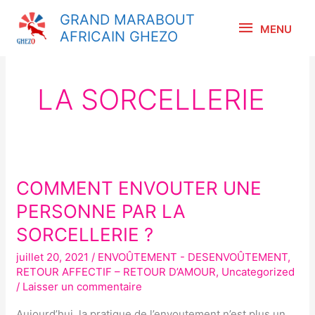
Aller
MENU
GRAND MARABOUT
au
MENU
AFRICAIN GHEZO
contenu
LA SORCELLERIE
COMMENT ENVOUTER UNE
COMMENT
ENVOUTER
PERSONNE PAR LA
UNE
SORCELLERIE ?
PERSONNE
juillet 20, 2021
/
ENVOÛTEMENT - DESENVOÛTEMENT
,
PAR
RETOUR AFFECTIF – RETOUR D’AMOUR
,
Uncategorized
LA
/
Laisser un commentaire
SORCELLERIE
Aujourd’hui, la pratique de l’envoutement n’est plus un