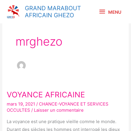
Aller
MENU
GRAND MARABOUT
au
MENU
AFRICAIN GHEZO
contenu
mrghezo
VOYANCE AFRICAINE
VOYANCE
AFRICAINE
mars 19, 2021
/
CHANCE-VOYANCE ET SERVICES
OCCULTES
/
Laisser un commentaire
La voyance est une pratique vieille comme le monde.
Durant des siècles les hommes ont interrogé les dieux