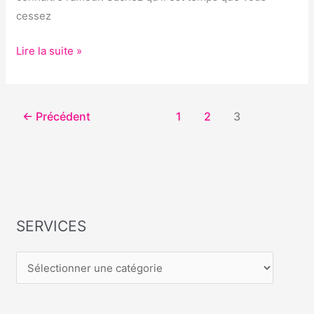
cessez
Lire la suite »
←
Précédent
1
2
3
SERVICES
S
E
R
V
I