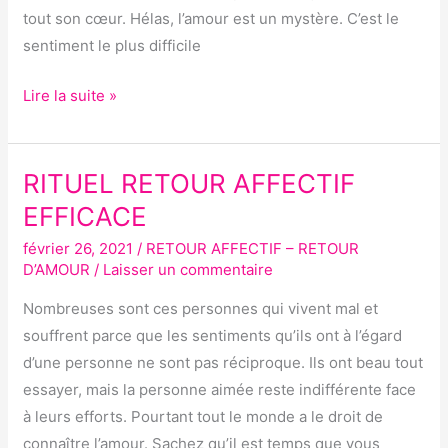
tout son cœur. Hélas, l’amour est un mystère. C’est le
sentiment le plus difficile
Lire la suite »
RITUEL RETOUR AFFECTIF
RITUEL
RETOUR
EFFICACE
AFFECTIF
février 26, 2021
/
RETOUR AFFECTIF – RETOUR
EFFICACE
D’AMOUR
/
Laisser un commentaire
Nombreuses sont ces personnes qui vivent mal et
souffrent parce que les sentiments qu’ils ont à l’égard
d’une personne ne sont pas réciproque. Ils ont beau tout
essayer, mais la personne aimée reste indifférente face
à leurs efforts. Pourtant tout le monde a le droit de
connaître l’amour. Sachez qu’il est temps que vous