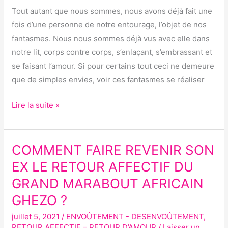
AVEC
Tout autant que nous sommes, nous avons déjà fait une
ELLE ?
fois d’une personne de notre entourage, l’objet de nos
fantasmes. Nous nous sommes déjà vus avec elle dans
notre lit, corps contre corps, s’enlaçant, s’embrassant et
se faisant l’amour. Si pour certains tout ceci ne demeure
que de simples envies, voir ces fantasmes se réaliser
Lire la suite »
COMMENT FAIRE REVENIR SON
COMMENT
FAIRE
EX LE RETOUR AFFECTIF DU
REVENIR
GRAND MARABOUT AFRICAIN
SON
GHEZO ?
EX
LE
juillet 5, 2021
/
ENVOÛTEMENT - DESENVOÛTEMENT
,
RETOUR AFFECTIF – RETOUR D’AMOUR
/
Laisser un