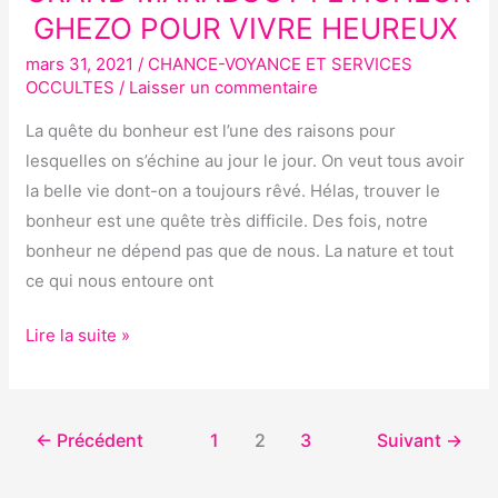
BONHEUR
GHEZO POUR VIVRE HEUREUX
EFFICACES
DU
mars 31, 2021
/
CHANCE-VOYANCE ET SERVICES
OCCULTES
/
Laisser un commentaire
GRAND
MARABOUT
La quête du bonheur est l’une des raisons pour
FETICHEUR
lesquelles on s’échine au jour le jour. On veut tous avoir
GHEZO
la belle vie dont-on a toujours rêvé. Hélas, trouver le
POUR
bonheur est une quête très difficile. Des fois, notre
VIVRE
bonheur ne dépend pas que de nous. La nature et tout
HEUREUX
ce qui nous entoure ont
Lire la suite »
←
Précédent
1
2
3
Suivant
→