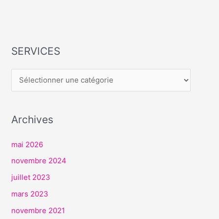
SERVICES
S
E
R
V
I
Archives
C
E
mai 2026
S
novembre 2024
juillet 2023
mars 2023
novembre 2021