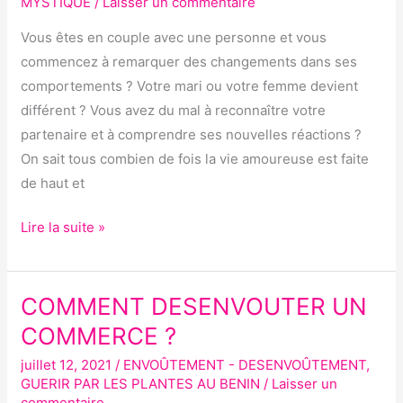
MYSTIQUE
/
Laisser un commentaire
MA
Vous êtes en couple avec une personne et vous
FEMME
commencez à remarquer des changements dans ses
?
comportements ? Votre mari ou votre femme devient
différent ? Vous avez du mal à reconnaître votre
partenaire et à comprendre ses nouvelles réactions ?
On sait tous combien de fois la vie amoureuse est faite
de haut et
Lire la suite »
COMMENT DESENVOUTER UN
COMMENT
DESENVOUTER
COMMERCE ?
UN
juillet 12, 2021
/
ENVOÛTEMENT - DESENVOÛTEMENT
,
COMMERCE
GUERIR PAR LES PLANTES AU BENIN
/
Laisser un
?
commentaire