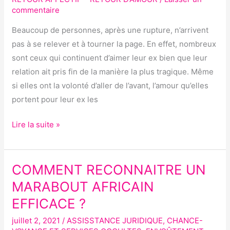
RETOUR
commentaire
AFFECTIF
DU
Beaucoup de personnes, après une rupture, n’arrivent
GRAND
pas à se relever et à tourner la page. En effet, nombreux
MARABOUT
sont ceux qui continuent d’aimer leur ex bien que leur
AFRICAIN
relation ait pris fin de la manière la plus tragique. Même
GHEZO ?
si elles ont la volonté d’aller de l’avant, l’amour qu’elles
portent pour leur ex les
Lire la suite »
COMMENT RECONNAITRE UN
COMMENT
RECONNAITRE
MARABOUT AFRICAIN
UN
EFFICACE ?
MARABOUT
juillet 2, 2021
/
ASSISSTANCE JURIDIQUE
,
CHANCE-
AFRICAIN