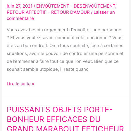
UNE
juin 27, 2021
/
ENVOÛTEMENT - DESENVOÛTEMENT
,
PERSONNE
RETOUR AFFECTIF – RETOUR D’AMOUR
/
Laisser un
A
commentaire
DISTANCE
Vous avez besoin urgemment d’envoûter une personne
?
? Et vous voulez savoir comment cela fonctionne ? Vous
êtes au bon endroit. On a tous souhaité, face à certaines
situations, avoir le pouvoir de contrôler une personne et
de l’emmener à faire tout ce que l’on veut. Bien que ce
souhait semble utopique, il reste quand
Lire la suite »
PUISSANTS OBJETS PORTE-
PUISSANTS
OBJETS
BONHEUR EFFICACES DU
PORTE-
GRAND MARABOUT FETICHEUR