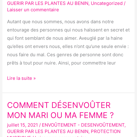
PERSONNE
GUERIR PAR LES PLANTES AU BENIN
,
Uncategorized
/
?
Laisser un commentaire
Autant que nous sommes, nous avons dans notre
entourage des personnes qui nous haïssent en secret et
qui font semblant de nous aimer. Aveuglé par la haine
qu’elles ont envers nous, elles n’ont qu’une seule envie :
nous faire du mal. Ces genres de personne sont donc
prêts à tout pour nuire. Ainsi, pour commettre leur
Lire la suite »
COMMENT DÉSENVOÛTER
COMMENT
DÉSENVOÛTER
MON MARI OU MA FEMME ?
MON
juillet 15, 2021
/
ENVOÛTEMENT - DESENVOÛTEMENT
,
MARI
GUERIR PAR LES PLANTES AU BENIN
,
PROTECTION
OU