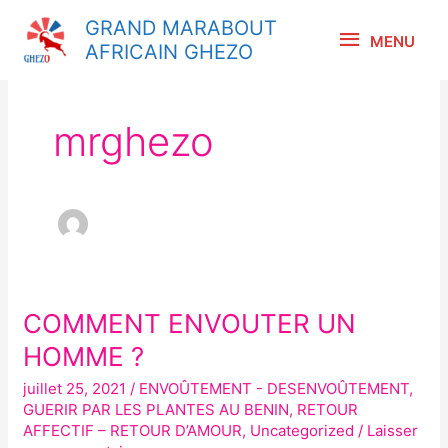
Aller
MENU
GRAND MARABOUT
au
MENU
AFRICAIN GHEZO
contenu
mrghezo
COMMENT ENVOUTER UN
COMMENT
ENVOUTER
HOMME ?
UN
juillet 25, 2021
/
ENVOÛTEMENT - DESENVOÛTEMENT
,
HOMME
GUERIR PAR LES PLANTES AU BENIN
,
RETOUR
?
AFFECTIF – RETOUR D’AMOUR
,
Uncategorized
/
Laisser