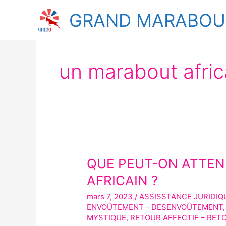
Aller
GRAND MARABOUT
au
contenu
un marabout afric
QUE PEUT-ON ATTE
QUE
PEUT-
AFRICAIN ?
ON
mars 7, 2023
/
ASSISSTANCE JURIDIQ
ATTENDRE
ENVOÛTEMENT - DESENVOÛTEMENT
D’UN
MYSTIQUE
,
RETOUR AFFECTIF – RET