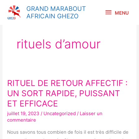
Aller
MENU
GRAND MARABOUT
au
MENU
AFRICAIN GHEZO
contenu
rituels d’amour
RITUEL DE RETOUR AFFECTIF :
RITUEL
DE
UN SORT RAPIDE, PUISSANT
RETOUR
ET EFFICACE
AFFECTIF :
juillet 19, 2023
/
Uncategorized
/
Laisser un
UN
commentaire
SORT
RAPIDE,
Nous savons tous combien de fois il est très difficile de