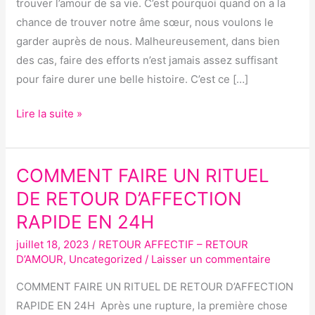
PUISSANT
trouver l’amour de sa vie. C’est pourquoi quand on a la
ET
chance de trouver notre âme sœur, nous voulons le
EFFICACE
garder auprès de nous. Malheureusement, dans bien
des cas, faire des efforts n’est jamais assez suffisant
pour faire durer une belle histoire. C’est ce […]
Lire la suite »
COMMENT FAIRE UN RITUEL
COMMENT
FAIRE
DE RETOUR D’AFFECTION
UN
RAPIDE EN 24H
RITUEL
juillet 18, 2023
/
RETOUR AFFECTIF – RETOUR
DE
D’AMOUR
,
Uncategorized
/
Laisser un commentaire
RETOUR
D’AFFECTION
COMMENT FAIRE UN RITUEL DE RETOUR D’AFFECTION
RAPIDE
RAPIDE EN 24H Après une rupture, la première chose