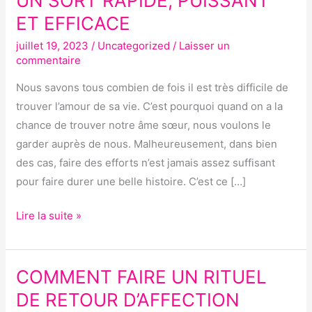
UN SORT RAPIDE, PUISSANT
RETOUR
ET EFFICACE
AFFECTIF :
juillet 19, 2023
/
Uncategorized
/
Laisser un
UN
commentaire
SORT
RAPIDE,
Nous savons tous combien de fois il est très difficile de
PUISSANT
trouver l’amour de sa vie. C’est pourquoi quand on a la
ET
chance de trouver notre âme sœur, nous voulons le
EFFICACE
garder auprès de nous. Malheureusement, dans bien
des cas, faire des efforts n’est jamais assez suffisant
pour faire durer une belle histoire. C’est ce […]
Lire la suite »
COMMENT FAIRE UN RITUEL
COMMENT
FAIRE
DE RETOUR D’AFFECTION
UN