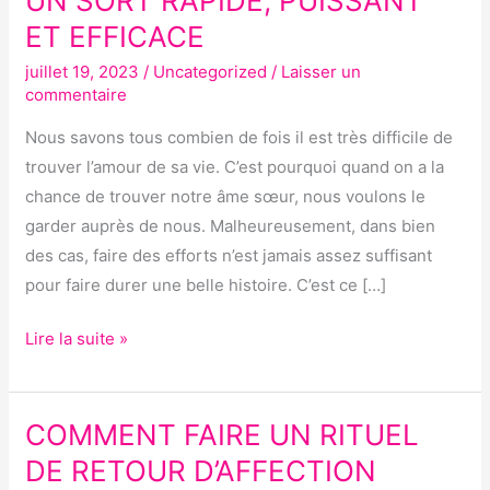
UN SORT RAPIDE, PUISSANT
RETOUR
ET EFFICACE
AFFECTIF :
juillet 19, 2023
/
Uncategorized
/
Laisser un
UN
commentaire
SORT
RAPIDE,
Nous savons tous combien de fois il est très difficile de
PUISSANT
trouver l’amour de sa vie. C’est pourquoi quand on a la
ET
chance de trouver notre âme sœur, nous voulons le
EFFICACE
garder auprès de nous. Malheureusement, dans bien
des cas, faire des efforts n’est jamais assez suffisant
pour faire durer une belle histoire. C’est ce […]
Lire la suite »
COMMENT FAIRE UN RITUEL
COMMENT
FAIRE
DE RETOUR D’AFFECTION
UN