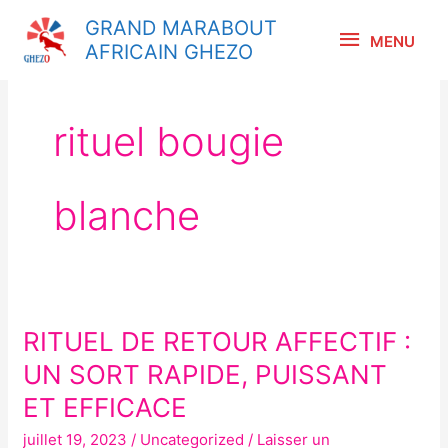
Aller
MENU
GRAND MARABOUT
au
MENU
AFRICAIN GHEZO
contenu
rituel bougie
blanche
RITUEL DE RETOUR AFFECTIF :
RITUEL
DE
UN SORT RAPIDE, PUISSANT
RETOUR
ET EFFICACE
AFFECTIF :
juillet 19, 2023
/
Uncategorized
/
Laisser un
UN