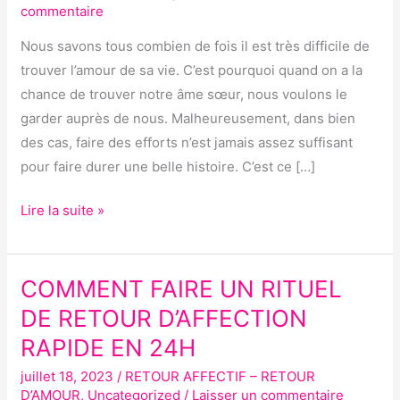
commentaire
SORT
RAPIDE,
Nous savons tous combien de fois il est très difficile de
PUISSANT
trouver l’amour de sa vie. C’est pourquoi quand on a la
ET
chance de trouver notre âme sœur, nous voulons le
EFFICACE
garder auprès de nous. Malheureusement, dans bien
des cas, faire des efforts n’est jamais assez suffisant
pour faire durer une belle histoire. C’est ce […]
Lire la suite »
COMMENT FAIRE UN RITUEL
COMMENT
FAIRE
DE RETOUR D’AFFECTION
UN
RAPIDE EN 24H
RITUEL
juillet 18, 2023
/
RETOUR AFFECTIF – RETOUR
DE
D’AMOUR
,
Uncategorized
/
Laisser un commentaire