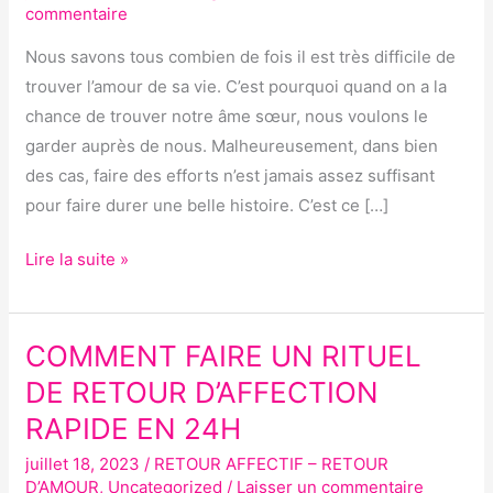
commentaire
SORT
RAPIDE,
Nous savons tous combien de fois il est très difficile de
PUISSANT
trouver l’amour de sa vie. C’est pourquoi quand on a la
ET
chance de trouver notre âme sœur, nous voulons le
EFFICACE
garder auprès de nous. Malheureusement, dans bien
des cas, faire des efforts n’est jamais assez suffisant
pour faire durer une belle histoire. C’est ce […]
Lire la suite »
COMMENT FAIRE UN RITUEL
COMMENT
FAIRE
DE RETOUR D’AFFECTION
UN
RAPIDE EN 24H
RITUEL
juillet 18, 2023
/
RETOUR AFFECTIF – RETOUR
DE
D’AMOUR
,
Uncategorized
/
Laisser un commentaire