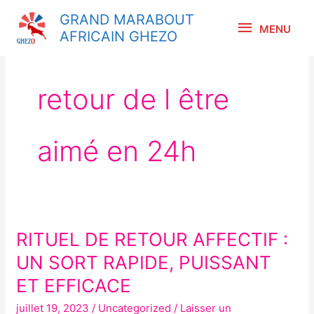
Aller
MENU
GRAND MARABOUT
au
MENU
AFRICAIN GHEZO
contenu
retour de l être
aimé en 24h
RITUEL DE RETOUR AFFECTIF :
RITUEL
DE
UN SORT RAPIDE, PUISSANT
RETOUR
ET EFFICACE
AFFECTIF :
juillet 19, 2023
/
Uncategorized
/
Laisser un
UN