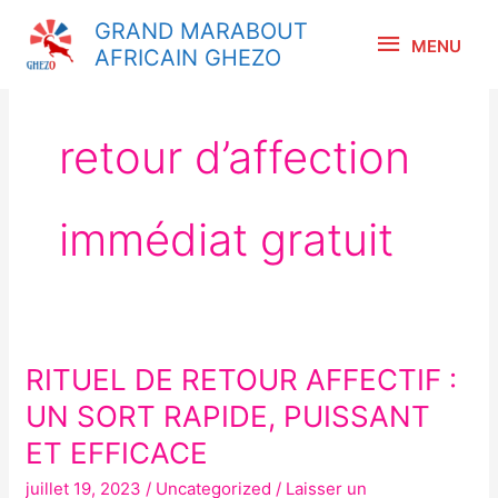
Aller
MENU
GRAND MARABOUT
au
MENU
AFRICAIN GHEZO
contenu
retour d’affection
immédiat gratuit
RITUEL DE RETOUR AFFECTIF :
RITUEL
DE
UN SORT RAPIDE, PUISSANT
RETOUR
ET EFFICACE
AFFECTIF :
juillet 19, 2023
/
Uncategorized
/
Laisser un
UN