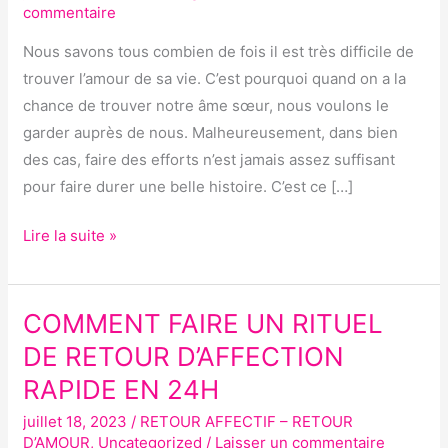
commentaire
SORT
RAPIDE,
Nous savons tous combien de fois il est très difficile de
PUISSANT
trouver l’amour de sa vie. C’est pourquoi quand on a la
ET
chance de trouver notre âme sœur, nous voulons le
EFFICACE
garder auprès de nous. Malheureusement, dans bien
des cas, faire des efforts n’est jamais assez suffisant
pour faire durer une belle histoire. C’est ce […]
Lire la suite »
COMMENT FAIRE UN RITUEL
COMMENT
FAIRE
DE RETOUR D’AFFECTION
UN
RAPIDE EN 24H
RITUEL
juillet 18, 2023
/
RETOUR AFFECTIF – RETOUR
DE
D’AMOUR
,
Uncategorized
/
Laisser un commentaire