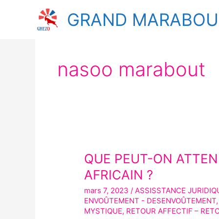
Aller
GRAND MARABOUT
au
contenu
nasoo marabout
QUE PEUT-ON ATTE
QUE
PEUT-
AFRICAIN ?
ON
mars 7, 2023
/
ASSISSTANCE JURIDIQ
ATTENDRE
ENVOÛTEMENT - DESENVOÛTEMENT
D’UN
MYSTIQUE
,
RETOUR AFFECTIF – RET