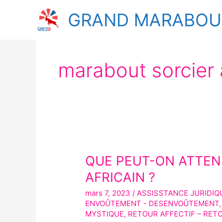
Aller
GRAND MARABOUT
au
contenu
marabout sorcier 
QUE PEUT-ON ATTE
QUE
PEUT-
AFRICAIN ?
ON
mars 7, 2023
/
ASSISSTANCE JURIDIQ
ATTENDRE
ENVOÛTEMENT - DESENVOÛTEMENT
D’UN
MYSTIQUE
,
RETOUR AFFECTIF – RET