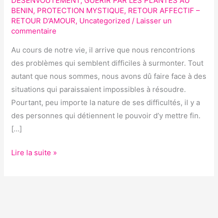
DESENVOÛTEMENT
,
GUERIR PAR LES PLANTES AU
BENIN
,
PROTECTION MYSTIQUE
,
RETOUR AFFECTIF –
MARABOUT
RETOUR D’AMOUR
,
Uncategorized
/
Laisser un
AFRICAIN ?
commentaire
Au cours de notre vie, il arrive que nous rencontrions
des problèmes qui semblent difficiles à surmonter. Tout
autant que nous sommes, nous avons dû faire face à des
situations qui paraissaient impossibles à résoudre.
Pourtant, peu importe la nature de ses difficultés, il y a
des personnes qui détiennent le pouvoir d’y mettre fin.
[…]
Lire la suite »