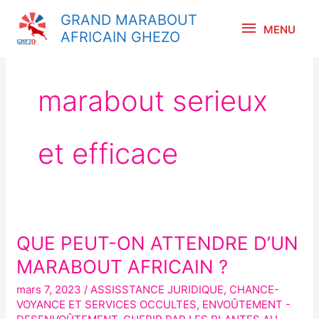
Aller
MENU
GRAND MARABOUT
au
MENU
AFRICAIN GHEZO
contenu
marabout serieux
et efficace
QUE PEUT-ON ATTENDRE D’UN
QUE
PEUT-
MARABOUT AFRICAIN ?
ON
mars 7, 2023
/
ASSISSTANCE JURIDIQUE
,
CHANCE-
ATTENDRE
VOYANCE ET SERVICES OCCULTES
,
ENVOÛTEMENT -
D’UN