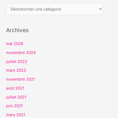
E
R
V
I
Archives
C
E
mai 2026
S
novembre 2024
juillet 2023
mars 2023
novembre 2021
août 2021
juillet 2021
juin 2021
mars 2021