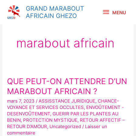
Aller
MENU
GRAND MARABOUT
au
MENU
AFRICAIN GHEZO
contenu
marabout africain
QUE PEUT-ON ATTENDRE D’UN
QUE
PEUT-
MARABOUT AFRICAIN ?
ON
mars 7, 2023
/
ASSISSTANCE JURIDIQUE
,
CHANCE-
ATTENDRE
VOYANCE ET SERVICES OCCULTES
,
ENVOÛTEMENT -
D’UN
DESENVOÛTEMENT
,
GUERIR PAR LES PLANTES AU
BENIN
,
PROTECTION MYSTIQUE
,
RETOUR AFFECTIF –
MARABOUT
RETOUR D’AMOUR
,
Uncategorized
/
Laisser un
AFRICAIN ?
commentaire