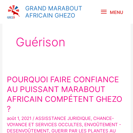
Aller
MENU
GRAND MARABOUT
au
MENU
AFRICAIN GHEZO
contenu
Guérison
POURQUOI FAIRE CONFIANCE
POURQUOI
FAIRE
AU PUISSANT MARABOUT
CONFIANCE
AFRICAIN COMPÉTENT GHEZO
AU
?
PUISSANT
MARABOUT
août 1, 2021
/
ASSISSTANCE JURIDIQUE
,
CHANCE-
VOYANCE ET SERVICES OCCULTES
,
ENVOÛTEMENT -
AFRICAIN
DESENVOÛTEMENT
,
GUERIR PAR LES PLANTES AU