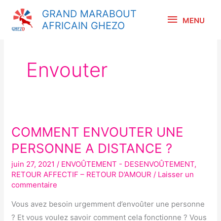
Aller
MENU
GRAND MARABOUT
au
MENU
AFRICAIN GHEZO
contenu
Envouter
COMMENT ENVOUTER UNE
COMMENT
ENVOUTER
PERSONNE A DISTANCE ?
UNE
juin 27, 2021
/
ENVOÛTEMENT - DESENVOÛTEMENT
,
PERSONNE
RETOUR AFFECTIF – RETOUR D’AMOUR
/
Laisser un
A
commentaire
DISTANCE
Vous avez besoin urgemment d’envoûter une personne
?
? Et vous voulez savoir comment cela fonctionne ? Vous