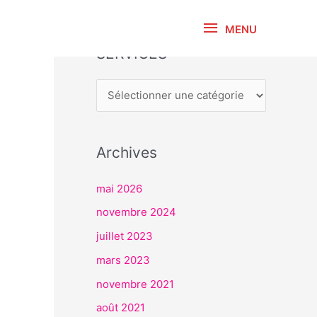
MENU
MENU
SERVICES
S
E
R
V
I
Archives
C
E
mai 2026
S
novembre 2024
juillet 2023
mars 2023
novembre 2021
août 2021