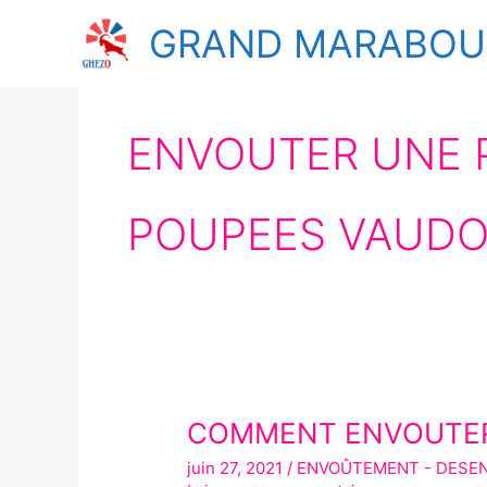
Aller
GRAND MARABOUT
au
contenu
ENVOUTER UNE 
POUPEES VAUD
COMMENT ENVOUTER
COMMENT
ENVOUTER
juin 27, 2021
/
ENVOÛTEMENT - DESE