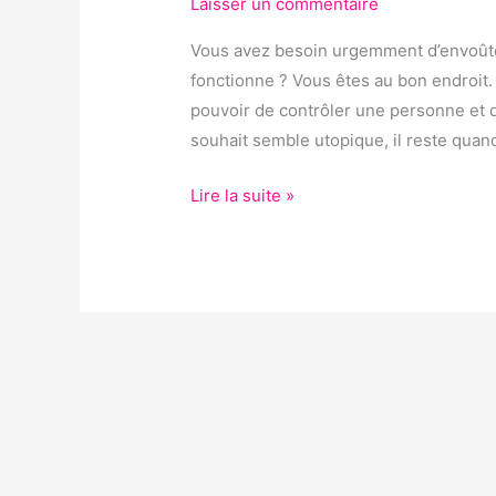
UNE
Laisser un commentaire
PERSONNE
Vous avez besoin urgemment d’envoûte
A
fonctionne ? Vous êtes au bon endroit. 
DISTANCE
pouvoir de contrôler une personne et d
?
souhait semble utopique, il reste quan
Lire la suite »