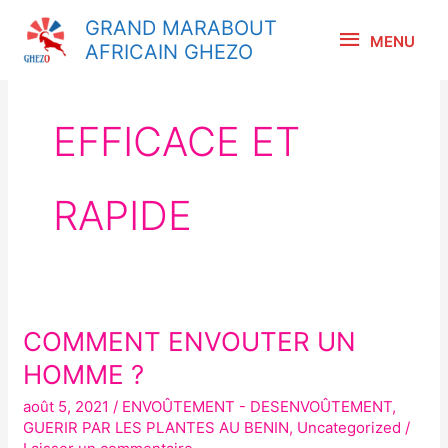
Aller
MENU
GRAND MARABOUT
au
MENU
AFRICAIN GHEZO
contenu
EFFICACE ET
RAPIDE
COMMENT ENVOUTER UN
COMMENT
ENVOUTER
HOMME ?
UN
août 5, 2021
/
ENVOÛTEMENT - DESENVOÛTEMENT
,
HOMME
GUERIR PAR LES PLANTES AU BENIN
,
Uncategorized
/
?