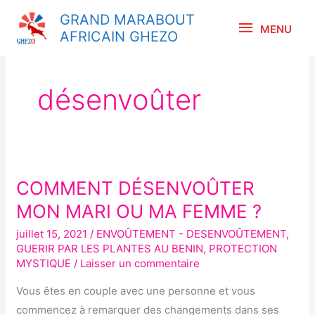
Aller
MENU
GRAND MARABOUT
au
MENU
AFRICAIN GHEZO
contenu
désenvoûter
COMMENT DÉSENVOÛTER
COMMENT
DÉSENVOÛTER
MON MARI OU MA FEMME ?
MON
juillet 15, 2021
/
ENVOÛTEMENT - DESENVOÛTEMENT
,
MARI
GUERIR PAR LES PLANTES AU BENIN
,
PROTECTION
OU
MYSTIQUE
/
Laisser un commentaire
MA
Vous êtes en couple avec une personne et vous
FEMME
commencez à remarquer des changements dans ses