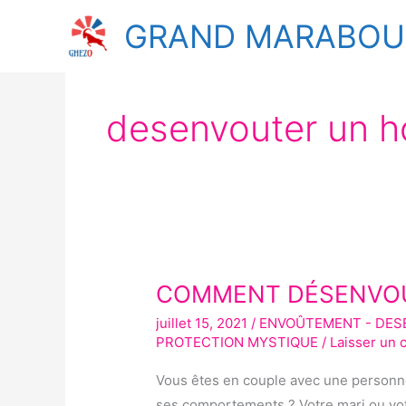
Aller
GRAND MARABOUT
au
contenu
desenvouter un 
COMMENT DÉSENVOÛ
COMMENT
DÉSENVOÛTER
juillet 15, 2021
/
ENVOÛTEMENT - DE
MON
PROTECTION MYSTIQUE
/
Laisser un
MARI
Vous êtes en couple avec une person
OU
ses comportements ? Votre mari ou vot