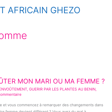
 AFRICAIN GHEZO
homme
TER MON MARI OU MA FEMME ?
SENVOÛTEMENT
,
GUERIR PAR LES PLANTES AU BENIN
,
 commentaire
ne et vous commencez à remarquer des changements dans
re femme devient différent ? Vous avez du mal à