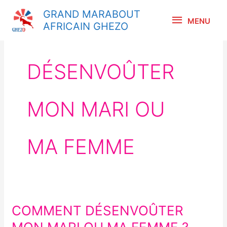
Aller
MENU
GRAND MARABOUT
au
MENU
AFRICAIN GHEZO
contenu
DÉSENVOÛTER
MON MARI OU
MA FEMME
COMMENT DÉSENVOÛTER
COMMENT
DÉSENVOÛTER