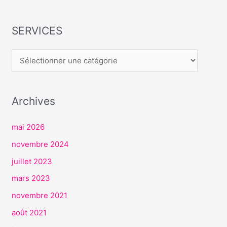
SERVICES
S
E
R
V
I
Archives
C
E
mai 2026
S
novembre 2024
juillet 2023
mars 2023
novembre 2021
août 2021