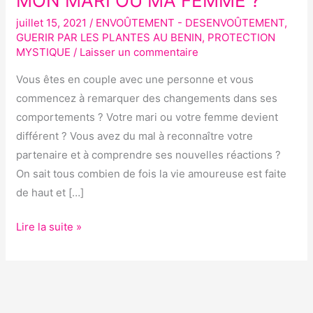
MON MARI OU MA FEMME ?
MON
juillet 15, 2021
/
ENVOÛTEMENT - DESENVOÛTEMENT
,
MARI
GUERIR PAR LES PLANTES AU BENIN
,
PROTECTION
OU
MYSTIQUE
/
Laisser un commentaire
MA
Vous êtes en couple avec une personne et vous
FEMME
commencez à remarquer des changements dans ses
?
comportements ? Votre mari ou votre femme devient
différent ? Vous avez du mal à reconnaître votre
partenaire et à comprendre ses nouvelles réactions ?
On sait tous combien de fois la vie amoureuse est faite
de haut et […]
Lire la suite »