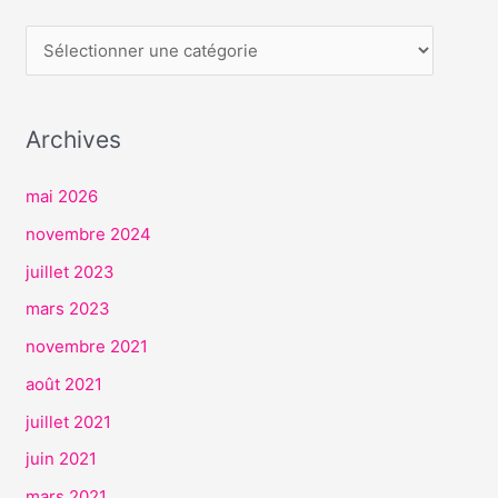
E
R
V
I
Archives
C
E
mai 2026
S
novembre 2024
juillet 2023
mars 2023
novembre 2021
août 2021
juillet 2021
juin 2021
mars 2021