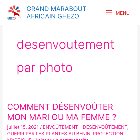
Aller
MENU
GRAND MARABOUT
au
MENU
AFRICAIN GHEZO
contenu
desenvoutement
par photo
COMMENT DÉSENVOÛTER
COMMENT
DÉSENVOÛTER
MON MARI OU MA FEMME ?
MON
juillet 15, 2021
/
ENVOÛTEMENT - DESENVOÛTEMENT
,
MARI
GUERIR PAR LES PLANTES AU BENIN
,
PROTECTION
OU