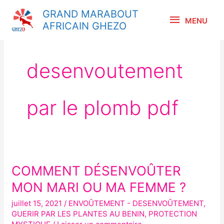
Aller
MENU
GRAND MARABOUT
au
MENU
AFRICAIN GHEZO
contenu
desenvoutement
par le plomb pdf
COMMENT DÉSENVOÛTER
COMMENT
DÉSENVOÛTER
MON MARI OU MA FEMME ?
MON
juillet 15, 2021
/
ENVOÛTEMENT - DESENVOÛTEMENT
,
MARI
GUERIR PAR LES PLANTES AU BENIN
,
PROTECTION
OU