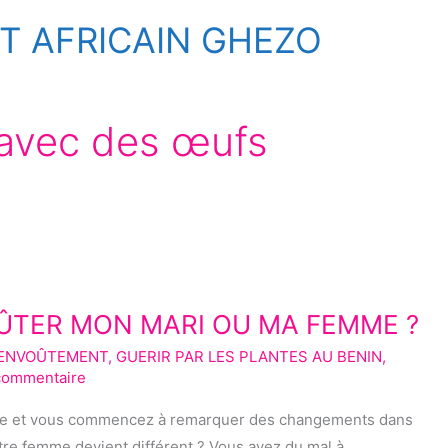
 AFRICAIN GHEZO
avec des œufs
TER MON MARI OU MA FEMME ?
SENVOÛTEMENT
,
GUERIR PAR LES PLANTES AU BENIN
,
 commentaire
ne et vous commencez à remarquer des changements dans
re femme devient différent ? Vous avez du mal à