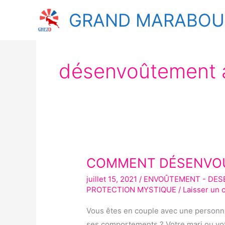
Aller
GRAND MARABOUT
au
contenu
désenvoûtement 
COMMENT DÉSENVOÛ
COMMENT
DÉSENVOÛTER
juillet 15, 2021
/
ENVOÛTEMENT - DE
MON
PROTECTION MYSTIQUE
/
Laisser un
MARI
Vous êtes en couple avec une person
OU
ses comportements ? Votre mari ou vot