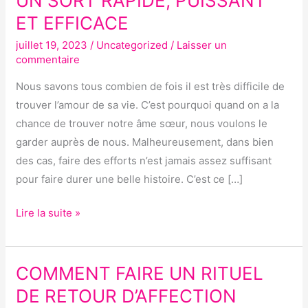
UN SORT RAPIDE, PUISSANT
RETOUR
ET EFFICACE
AFFECTIF :
juillet 19, 2023
/
Uncategorized
/
Laisser un
UN
commentaire
SORT
RAPIDE,
Nous savons tous combien de fois il est très difficile de
PUISSANT
trouver l’amour de sa vie. C’est pourquoi quand on a la
ET
chance de trouver notre âme sœur, nous voulons le
EFFICACE
garder auprès de nous. Malheureusement, dans bien
des cas, faire des efforts n’est jamais assez suffisant
pour faire durer une belle histoire. C’est ce […]
Lire la suite »
COMMENT FAIRE UN RITUEL
COMMENT
FAIRE
DE RETOUR D’AFFECTION
UN