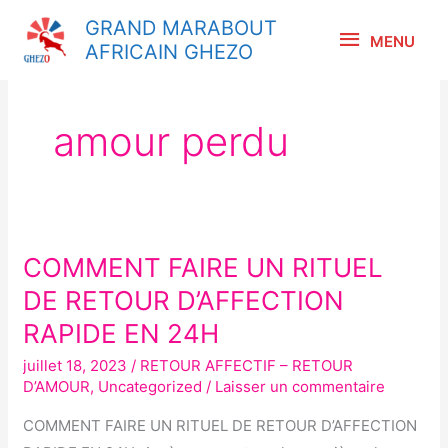
Aller
MENU
GRAND MARABOUT
au
MENU
AFRICAIN GHEZO
contenu
amour perdu
COMMENT FAIRE UN RITUEL
COMMENT
FAIRE
DE RETOUR D’AFFECTION
UN
RAPIDE EN 24H
RITUEL
juillet 18, 2023
/
RETOUR AFFECTIF – RETOUR
DE
D’AMOUR
,
Uncategorized
/
Laisser un commentaire
RETOUR
D’AFFECTION
COMMENT FAIRE UN RITUEL DE RETOUR D’AFFECTION