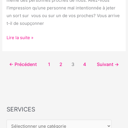
même des personnes proches de nous. Avez-vous
l’impression qu’une personne mal intentionnée à jeter
un sort sur vous ou sur un de vos proches? Vous arrive
t-il de soupçonner
Lire la suite »
←
Précédent
1
2
3
4
Suivant
→
SERVICES
S
E
R