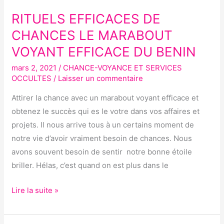
RITUELS EFFICACES DE
RITUELS
EFFICACES
CHANCES LE MARABOUT
DE
VOYANT EFFICACE DU BENIN
CHANCES
mars 2, 2021
/
CHANCE-VOYANCE ET SERVICES
LE
OCCULTES
/
Laisser un commentaire
MARABOUT
VOYANT
Attirer la chance avec un marabout voyant efficace et
EFFICACE
obtenez le succès qui es le votre dans vos affaires et
DU
projets. Il nous arrive tous à un certains moment de
BENIN
notre vie d’avoir vraiment besoin de chances. Nous
avons souvent besoin de sentir notre bonne étoile
briller. Hélas, c’est quand on est plus dans le
Lire la suite »