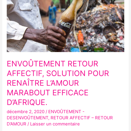
SOLUTION
POUR
RENAÎTRE
L’AMOUR
MARABOUT
EFFICACE
D’AFRIQUE.
ENVOÛTEMENT RETOUR
AFFECTIF, SOLUTION POUR
RENAÎTRE L’AMOUR
MARABOUT EFFICACE
D’AFRIQUE.
décembre 2, 2020
/
ENVOÛTEMENT -
DESENVOÛTEMENT
,
RETOUR AFFECTIF – RETOUR
D’AMOUR
/
Laisser un commentaire