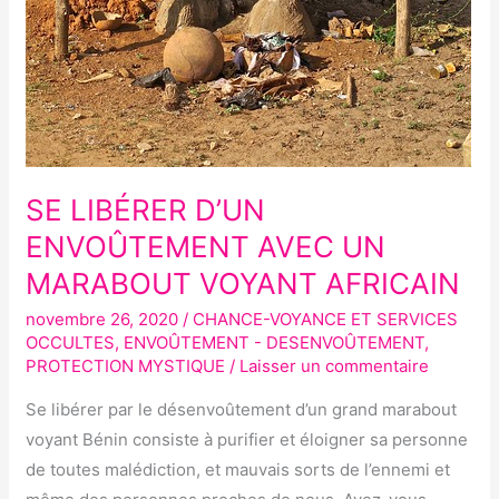
MARABOUT
VOYANT
AFRICAIN
SE LIBÉRER D’UN
ENVOÛTEMENT AVEC UN
MARABOUT VOYANT AFRICAIN
novembre 26, 2020
/
CHANCE-VOYANCE ET SERVICES
OCCULTES
,
ENVOÛTEMENT - DESENVOÛTEMENT
,
PROTECTION MYSTIQUE
/
Laisser un commentaire
Se libérer par le désenvoûtement d’un grand marabout
voyant Bénin consiste à purifier et éloigner sa personne
de toutes malédiction, et mauvais sorts de l’ennemi et